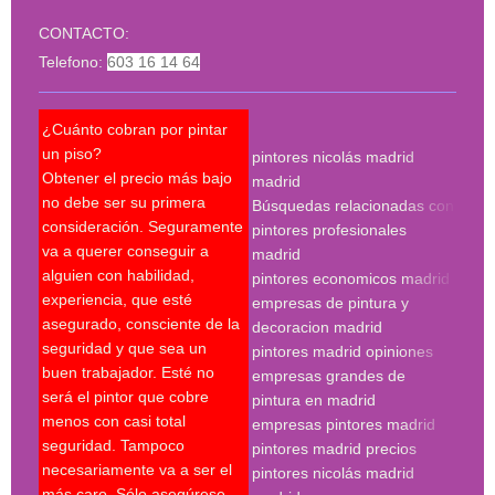
CONTACTO:
Telefono:
603 16 14 64
¿Cuánto cobran por pintar
¿Pue
un piso?
pintores nicolás madrid
reco
Obtener el precio más bajo
madrid
qué 
no debe ser su primera
Búsquedas relacionadas con
mejo
consideración. Seguramente
pintores profesionales
nec
va a querer conseguir a
madrid
Un p
alguien con habilidad,
pintores economicos madrid
mant
experiencia, que esté
empresas de pintura y
últi
asegurado, consciente de la
decoracion madrid
técn
seguridad y que sea un
pintores madrid opiniones
sobr
buen trabajador. Esté no
empresas grandes de
sobr
será el pintor que cobre
pintura en madrid
nece
menos con casi total
empresas pintores madrid
supe
seguridad. Tampoco
pintores madrid precios
últi
necesariamente va a ser el
pintores nicolás madrid
expe
más caro. Sólo asegúrese