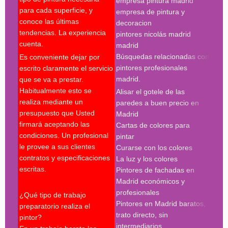
empresa pintura madrid
madr
para cada superficie, y
empresa de pintura y
pint
conoce las últimas
decoracion
pint
tendencias. La experiencia
pintores nicolás madrid
madr
cuenta.
madrid
pint
Búsquedas relacionadas con
Es conveniente dejar por
Búsq
pintores profesionales
escrito claramente el servicio
con 
madrid.
que se va a prestar.
madr
Habitualmente esto se
Alisar el gotele de las
empr
realiza mediante un
paredes a buen precio en
pint
presupuesto que Usted
Madrid
pint
firmará aceptando las
Cartas de colores para
pint
condiciones. Un profesional
pintar
madr
le provee a sus clientes
Curarse con los colores
pint
contratos y especificaciones
La luz y los colores
pint
escritas.
Pintores de fachadas en
madr
Madrid económicos y
pint
profesionales
madr
¿Qué tipo de trabajo
Pintores en Madrid baratos,
pint
preparatorio realiza el
trato directo, sin
Búsq
pintor?
intermediarios.
con 