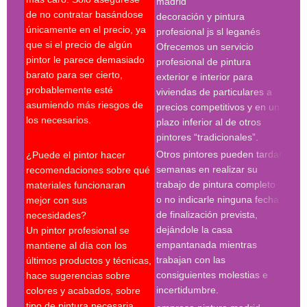
madrid
Es c
de no contratar basándose
decoración y pintura
escr
únicamente en el precio, ya
profesional js sl leganés
serv
que si el precio de algún
Ofrecemos un servicio
pres
pintor le parece demasiado
profesional de pintura
se r
barato para ser cierto,
exterior e interior para
pres
probablemente esté
viviendas de particulares a
firm
asumiendo más riesgos de
precios competitivos y en un
cond
los necesarios.
plazo inferior al de otros
le p
pintores “tradicionales”.
cont
Otros pintores pueden tardar
¿Puede el pintor hacer
espe
semanas en realizar su
recomendaciones sobre qué
trabajo de pintura completo
materiales funcionaran
Búsq
o no indicarle ninguna fecha
mejor con sus
con 
de finalización prevista,
necesidades?
pint
dejándole la casa
Un pintor profesional se
pint
empantanada mientras
mantiene al día con los
empr
trabajan con las
últimos productos y técnicas,
pint
consiguientes molestias e
hace sugerencias sobre
pint
incertidumbre.
colores y acabados, sobre
pint
tipo de pintura necesaria