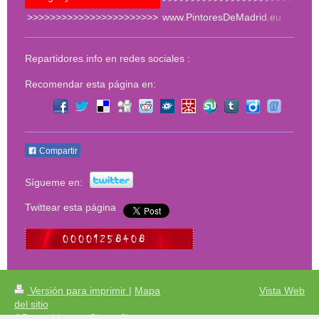
>>>>>>>>>>>>>>>>>>>>>>>
www.PintoresDeMadrid.eu
<<<
Repartidores.info en redes sociales :
Recomendar esta página en:
Compartir
Sígueme en:
Twittear esta página
Versión para imprimir
|
Mapa
Vista Web
del sitio
©Repartidores - Obras Cinco