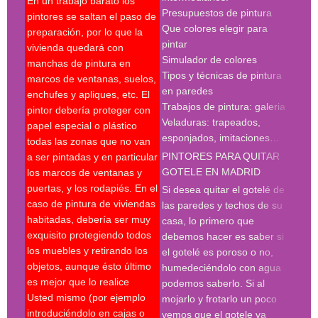
En un trabajo barato los
Presupuestos de pintura
madr
pintores se saltan el paso de
Que colores elegir para
preparación, por lo que la
pint
pintar
vivienda quedará con
madr
Simulador de colores
manchas de pintura en
empr
Tipos y técnicas de pintura
marcos de ventanas, suelos,
deco
en paredes
enchufes y apliques, etc. El
pint
Trabajos de pintura: galeria
pintor debería proteger con
madr
Veladuras: trapeados,
papel especial o plástico
empr
esponjados, imitaciones…
todas las zonas que no van
pint
PINTORES PARA QUITAR
a ser pintadas y en particular
pint
GOTELE EN MADRID
los marcos de ventanas y
pint
puertas, y los rodapiés. En el
pint
Si desea quitar el gotelé de
caso de pintura de viviendas
madr
las paredes y techos de su
habitadas, debería ser muy
deco
casa, lo primero que
exquisito protegiendo todos
prof
debemos hacer es saber si
los muebles y retirando los
Búsq
el gotelé es poroso o no,
objetos, aunque ésto último
con 
humedeciéndolo con agua
es mejor que lo realice
deco
podemos saberlo. Si al
Usted mismo (por ejemplo
empr
mojarlo y frotarlo un poco
introduciéndolo en cajas o
pint
vemos que el gotele va