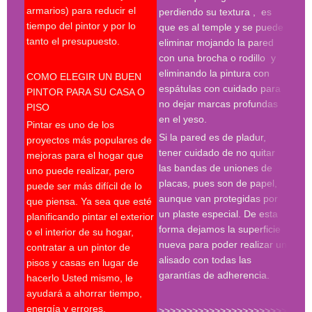
armarios) para reducir el
pint
perdiendo su textura , es
tiempo del pintor y por lo
madr
que es al temple y se puede
tanto el presupuesto.
pint
eliminar mojando la pared
madr
con una brocha o rodillo y
pint
eliminando la pintura con
COMO ELEGIR UN BUEN
deco
espátulas con cuidado para
PINTOR PARA SU CASA O
prof
no dejar marcas profundas
PISO
en el yeso.
Desp
Pintar es uno de los
espá
Si la pared es de pladur,
proyectos más populares de
espe
tener cuidado de no quitar
mejoras para el hogar que
tres
las bandas de uniones de
uno puede realizar, pero
proc
placas, pues son de papel,
puede ser más difícil de lo
hay 
aunque van protegidas por
que piensa. Ya sea que esté
en l
un plaste especial. De esta
planificando pintar el exterior
con 
forma dejamos la superficie
o el interior de su hogar,
roda
nueva para poder realizar un
contratar a un pintor de
plan
alisado con todas las
pisos y casas en lugar de
much
garantías de adherencia.
hacerlo Usted mismo, le
del 
ayudará a ahorrar tiempo,
energía y errores.
>>>>>>>>>>>>>>>>>>>>>>>