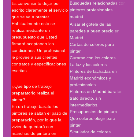
Búsquedas relacionadas con
Es conveniente dejar por
Búsq
pintores profesionales
escrito claramente el servicio
con 
madrid.
que se va a prestar.
madr
Habitualmente esto se
Alisar el gotele de las
empr
realiza mediante un
paredes a buen precio en
pint
presupuesto que Usted
Madrid
pint
firmará aceptando las
Cartas de colores para
pint
condiciones. Un profesional
pintar
madr
le provee a sus clientes
Curarse con los colores
pint
contratos y especificaciones
La luz y los colores
pint
escritas.
Pintores de fachadas en
madr
Madrid económicos y
pint
profesionales
madr
¿Qué tipo de trabajo
Pintores en Madrid baratos,
pint
preparatorio realiza el
trato directo, sin
Búsq
pintor?
intermediarios.
con 
En un trabajo barato los
Presupuestos de pintura
madr
pintores se saltan el paso de
Que colores elegir para
preparación, por lo que la
pint
pintar
vivienda quedará con
madr
Simulador de colores
manchas de pintura en
empr