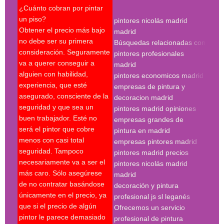
¿Cuánto cobran por pintar
¿Pue
un piso?
pintores nicolás madrid
reco
Obtener el precio más bajo
madrid
qué 
no debe ser su primera
Búsquedas relacionadas con
mejo
consideración. Seguramente
pintores profesionales
nec
va a querer conseguir a
madrid
Un p
alguien con habilidad,
pintores economicos madrid
mant
experiencia, que esté
empresas de pintura y
últi
asegurado, consciente de la
decoracion madrid
técn
seguridad y que sea un
pintores madrid opiniones
sobr
buen trabajador. Esté no
empresas grandes de
sobr
será el pintor que cobre
pintura en madrid
nece
menos con casi total
empresas pintores madrid
supe
seguridad. Tampoco
pintores madrid precios
últi
necesariamente va a ser el
pintores nicolás madrid
expe
más caro. Sólo asegúrese
madrid
Es c
de no contratar basándose
decoración y pintura
escr
únicamente en el precio, ya
profesional js sl leganés
serv
que si el precio de algún
Ofrecemos un servicio
pres
pintor le parece demasiado
profesional de pintura
se r