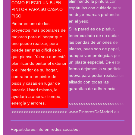
pint
eliminando la pintura con
COMO ELEGIR UN BUEN
deco
espátulas con cuidado para
PINTOR PARA SU CASA O
prof
no dejar marcas profundas
PISO
en el yeso.
Desp
Pintar es uno de los
espá
Si la pared es de pladur,
proyectos más populares de
espe
tener cuidado de no quitar
mejoras para el hogar que
tres
las bandas de uniones de
uno puede realizar, pero
proc
placas, pues son de papel,
puede ser más difícil de lo
hay 
aunque van protegidas por
que piensa. Ya sea que esté
en l
un plaste especial. De esta
planificando pintar el exterior
con 
forma dejamos la superficie
o el interior de su hogar,
roda
nueva para poder realizar un
contratar a un pintor de
plan
alisado con todas las
pisos y casas en lugar de
much
garantías de adherencia.
hacerlo Usted mismo, le
del 
ayudará a ahorrar tiempo,
energía y errores.
>>>>>>>>>>>>>>>>>>>>>>>
>>>>>>>>>>>>>>>>>>>>>>>
www.PintoresDeMadrid.eu
<<<
Repartidores.info en redes sociales :