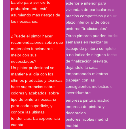
barato para ser cierto,
exterior e interior para
pres
probablemente esté
viviendas de particulares a
firm
asumiendo más riesgos de
precios competitivos y en un
cond
los necesarios.
plazo inferior al de otros
le p
pintores “tradicionales”.
cont
Otros pintores pueden tardar
¿Puede el pintor hacer
espe
semanas en realizar su
recomendaciones sobre qué
trabajo de pintura completo
materiales funcionaran
Búsq
o no indicarle ninguna fecha
mejor con sus
con 
de finalización prevista,
necesidades?
pint
dejándole la casa
Un pintor profesional se
pint
empantanada mientras
mantiene al día con los
empr
trabajan con las
últimos productos y técnicas,
pint
consiguientes molestias e
hace sugerencias sobre
pint
incertidumbre.
colores y acabados, sobre
pint
tipo de pintura necesaria
empresa pintura madrid
madr
para cada superficie, y
empresa de pintura y
pint
conoce las últimas
decoracion
pint
tendencias. La experiencia
pintores nicolás madrid
madr
cuenta.
madrid
pint