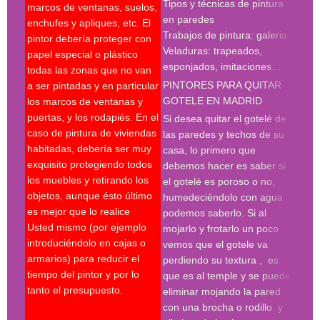
Tipos y técnicas de pintura
marcos de ventanas, suelos,
deco
en paredes
enchufes y apliques, etc. El
pint
Trabajos de pintura: galeria
pintor debería proteger con
madr
Veladuras: trapeados,
papel especial o plástico
empr
esponjados, imitaciones…
todas las zonas que no van
pint
PINTORES PARA QUITAR
a ser pintadas y en particular
pint
GOTELE EN MADRID
los marcos de ventanas y
pint
puertas, y los rodapiés. En el
pint
Si desea quitar el gotelé de
caso de pintura de viviendas
madr
las paredes y techos de su
habitadas, debería ser muy
deco
casa, lo primero que
exquisito protegiendo todos
prof
debemos hacer es saber si
los muebles y retirando los
Búsq
el gotelé es poroso o no,
objetos, aunque ésto último
con 
humedeciéndolo con agua
es mejor que lo realice
deco
podemos saberlo. Si al
Usted mismo (por ejemplo
empr
mojarlo y frotarlo un poco
introduciéndolo en cajas o
pint
vemos que el gotele va
armarios) para reducir el
pint
perdiendo su textura , es
tiempo del pintor y por lo
madr
que es al temple y se puede
tanto el presupuesto.
pint
eliminar mojando la pared
madr
con una brocha o rodillo y