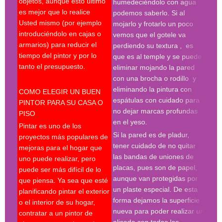
objetos, aunque ésto último
con 
humedeciéndolo con agua
es mejor que lo realice
deco
podemos saberlo. Si al
Usted mismo (por ejemplo
empr
mojarlo y frotarlo un poco
introduciéndolo en cajas o
pint
vemos que el gotele va
armarios) para reducir el
pint
perdiendo su textura , es
tiempo del pintor y por lo
madr
que es al temple y se puede
tanto el presupuesto.
pint
eliminar mojando la pared
madr
con una brocha o rodillo y
pint
eliminando la pintura con
COMO ELEGIR UN BUEN
deco
espátulas con cuidado para
PINTOR PARA SU CASA O
prof
no dejar marcas profundas
PISO
en el yeso.
Desp
Pintar es uno de los
espá
Si la pared es de pladur,
proyectos más populares de
espe
tener cuidado de no quitar
mejoras para el hogar que
tres
las bandas de uniones de
uno puede realizar, pero
proc
placas, pues son de papel,
puede ser más difícil de lo
hay 
aunque van protegidas por
que piensa. Ya sea que esté
en l
un plaste especial. De esta
planificando pintar el exterior
con 
forma dejamos la superficie
o el interior de su hogar,
roda
nueva para poder realizar un
contratar a un pintor de
plan
alisado con todas las