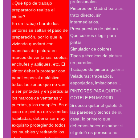
profesionales
madr
¿Qué tipo de trabajo
Pintores en Madrid baratos,
pint
preparatorio realiza el
trato directo, sin
Búsq
pintor?
intermediarios.
con 
En un trabajo barato los
Presupuestos de pintura
madr
pintores se saltan el paso de
Que colores elegir para
preparación, por lo que la
pint
pintar
vivienda quedará con
madr
Simulador de colores
manchas de pintura en
empr
Tipos y técnicas de pintura
marcos de ventanas, suelos,
deco
en paredes
enchufes y apliques, etc. El
pint
Trabajos de pintura: galeria
pintor debería proteger con
madr
Veladuras: trapeados,
papel especial o plástico
empr
esponjados, imitaciones…
todas las zonas que no van
pint
PINTORES PARA QUITAR
a ser pintadas y en particular
pint
GOTELE EN MADRID
los marcos de ventanas y
pint
puertas, y los rodapiés. En el
pint
Si desea quitar el gotelé de
caso de pintura de viviendas
madr
las paredes y techos de su
habitadas, debería ser muy
deco
casa, lo primero que
exquisito protegiendo todos
prof
debemos hacer es saber si
los muebles y retirando los
Búsq
el gotelé es poroso o no,