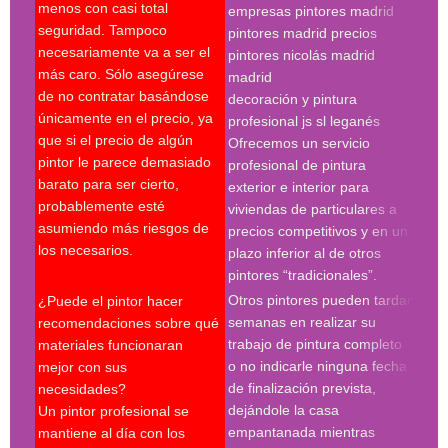
menos con casi total
empresas pintores madrid
supe
seguridad. Tampoco
pintores madrid precios
últi
necesariamente va a ser el
pintores nicolás madrid
expe
más caro. Sólo asegúrese
madrid
Es c
de no contratar basándose
decoración y pintura
escr
únicamente en el precio, ya
profesional js sl leganés
serv
que si el precio de algún
Ofrecemos un servicio
pres
pintor le parece demasiado
profesional de pintura
se r
barato para ser cierto,
exterior e interior para
pres
probablemente esté
viviendas de particulares a
firm
asumiendo más riesgos de
precios competitivos y en un
cond
los necesarios.
plazo inferior al de otros
le p
pintores “tradicionales”.
cont
Otros pintores pueden tardar
¿Puede el pintor hacer
espe
semanas en realizar su
recomendaciones sobre qué
trabajo de pintura completo
materiales funcionaran
Búsq
o no indicarle ninguna fecha
mejor con sus
con 
de finalización prevista,
necesidades?
pint
dejándole la casa
Un pintor profesional se
pint
empantanada mientras
mantiene al día con los
empr