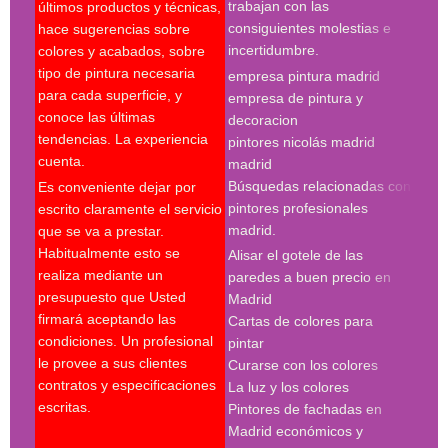
trabajan con las
últimos productos y técnicas,
pint
consiguientes molestias e
hace sugerencias sobre
pint
incertidumbre.
colores y acabados, sobre
pint
tipo de pintura necesaria
empresa pintura madrid
madr
para cada superficie, y
empresa de pintura y
pint
conoce las últimas
decoracion
pint
tendencias. La experiencia
pintores nicolás madrid
madr
cuenta.
madrid
pint
Búsquedas relacionadas con
Es conveniente dejar por
Búsq
pintores profesionales
escrito claramente el servicio
con 
madrid.
que se va a prestar.
madr
Habitualmente esto se
Alisar el gotele de las
empr
realiza mediante un
paredes a buen precio en
pint
presupuesto que Usted
Madrid
pint
firmará aceptando las
Cartas de colores para
pint
condiciones. Un profesional
pintar
madr
le provee a sus clientes
Curarse con los colores
pint
contratos y especificaciones
La luz y los colores
pint
escritas.
Pintores de fachadas en
madr
Madrid económicos y
pint