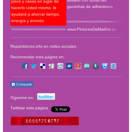
pisos y casas en lugar de
much
garantías de adherencia.
hacerlo Usted mismo, le
del 
ayudará a ahorrar tiempo,
energía y errores.
>>>>>>>>>>>>>>>>>>>>>>>
>>>>>>>>>>>>>>>>>>>>>>>
www.PintoresDeMadrid.eu
<<<
Repartidores.info en redes sociales :
Recomendar esta página en:
Compartir
Sígueme en:
Twittear esta página