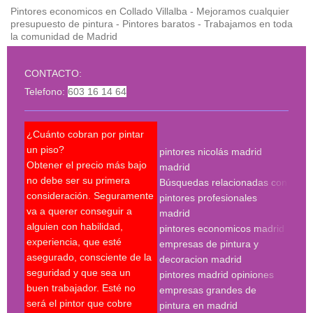
Pintores economicos en Collado Villalba - Mejoramos cualquier
presupuesto de pintura - Pintores baratos - Trabajamos en toda
la comunidad de Madrid
CONTACTO:
Telefono:
603 16 14 64
¿Cuánto cobran por pintar
¿Pue
un piso?
pintores nicolás madrid
reco
Obtener el precio más bajo
madrid
qué 
no debe ser su primera
Búsquedas relacionadas con
mejo
consideración. Seguramente
pintores profesionales
nec
va a querer conseguir a
madrid
Un p
alguien con habilidad,
pintores economicos madrid
mant
experiencia, que esté
empresas de pintura y
últi
asegurado, consciente de la
decoracion madrid
técn
seguridad y que sea un
pintores madrid opiniones
sobr
buen trabajador. Esté no
empresas grandes de
sobr
será el pintor que cobre
pintura en madrid
nece