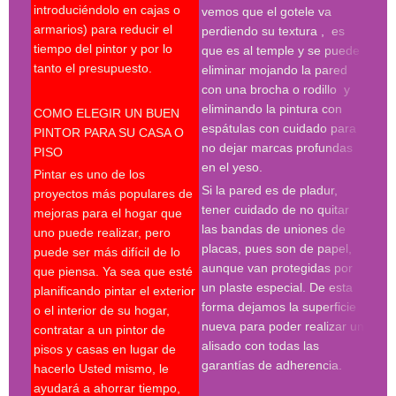
introduciéndolo en cajas o
pint
vemos que el gotele va
armarios) para reducir el
pint
perdiendo su textura , es
tiempo del pintor y por lo
madr
que es al temple y se puede
tanto el presupuesto.
pint
eliminar mojando la pared
madr
con una brocha o rodillo y
pint
eliminando la pintura con
COMO ELEGIR UN BUEN
deco
espátulas con cuidado para
PINTOR PARA SU CASA O
prof
no dejar marcas profundas
PISO
en el yeso.
Desp
Pintar es uno de los
espá
Si la pared es de pladur,
proyectos más populares de
espe
tener cuidado de no quitar
mejoras para el hogar que
tres
las bandas de uniones de
uno puede realizar, pero
proc
placas, pues son de papel,
puede ser más difícil de lo
hay 
aunque van protegidas por
que piensa. Ya sea que esté
en l
un plaste especial. De esta
planificando pintar el exterior
con 
forma dejamos la superficie
o el interior de su hogar,
roda
nueva para poder realizar un
contratar a un pintor de
plan
alisado con todas las
pisos y casas en lugar de
much
garantías de adherencia.
hacerlo Usted mismo, le
del 
ayudará a ahorrar tiempo,