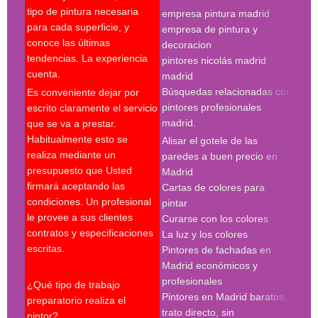
pint
tipo de pintura necesaria
empresa pintura madrid
madr
para cada superficie, y
empresa de pintura y
pint
conoce las últimas
decoracion
pint
tendencias. La experiencia
pintores nicolás madrid
madr
cuenta.
madrid
pint
Búsquedas relacionadas con
Es conveniente dejar por
Búsq
pintores profesionales
escrito claramente el servicio
con 
madrid.
que se va a prestar.
madr
Habitualmente esto se
Alisar el gotele de las
empr
realiza mediante un
paredes a buen precio en
pint
presupuesto que Usted
Madrid
pint
firmará aceptando las
Cartas de colores para
pint
condiciones. Un profesional
pintar
madr
le provee a sus clientes
Curarse con los colores
pint
contratos y especificaciones
La luz y los colores
pint
escritas.
Pintores de fachadas en
madr
Madrid económicos y
pint
profesionales
madr
¿Qué tipo de trabajo
Pintores en Madrid baratos,
pint
preparatorio realiza el
trato directo, sin
Búsq
pintor?