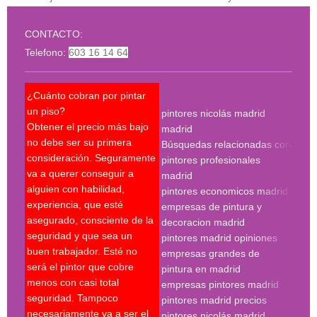
CONTACTO:
Telefono:
603 16 14 64
¿Cuánto cobran por pintar
¿Pue
un piso?
pintores nicolás madrid
reco
Obtener el precio más bajo
madrid
qué 
no debe ser su primera
Búsquedas relacionadas con
mejo
consideración. Seguramente
pintores profesionales
nec
va a querer conseguir a
madrid
Un p
alguien con habilidad,
pintores economicos madrid
mant
experiencia, que esté
empresas de pintura y
últi
asegurado, consciente de la
decoracion madrid
técn
seguridad y que sea un
pintores madrid opiniones
sobr
buen trabajador. Esté no
empresas grandes de
sobr
será el pintor que cobre
pintura en madrid
nece
menos con casi total
empresas pintores madrid
supe
seguridad. Tampoco
pintores madrid precios
últi
necesariamente va a ser el
pintores nicolás madrid
expe