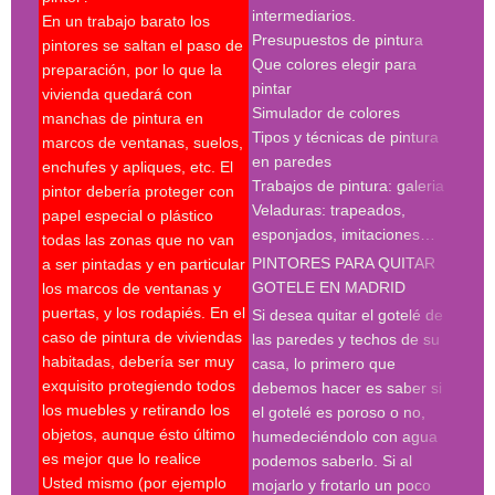
intermediarios.
con 
En un trabajo barato los
Presupuestos de pintura
madr
pintores se saltan el paso de
Que colores elegir para
preparación, por lo que la
pint
pintar
vivienda quedará con
madr
Simulador de colores
manchas de pintura en
empr
Tipos y técnicas de pintura
marcos de ventanas, suelos,
deco
en paredes
enchufes y apliques, etc. El
pint
Trabajos de pintura: galeria
pintor debería proteger con
madr
Veladuras: trapeados,
papel especial o plástico
empr
esponjados, imitaciones…
todas las zonas que no van
pint
PINTORES PARA QUITAR
a ser pintadas y en particular
pint
GOTELE EN MADRID
los marcos de ventanas y
pint
puertas, y los rodapiés. En el
pint
Si desea quitar el gotelé de
caso de pintura de viviendas
madr
las paredes y techos de su
habitadas, debería ser muy
deco
casa, lo primero que
exquisito protegiendo todos
prof
debemos hacer es saber si
los muebles y retirando los
Búsq
el gotelé es poroso o no,
objetos, aunque ésto último
con 
humedeciéndolo con agua
es mejor que lo realice
deco
podemos saberlo. Si al
Usted mismo (por ejemplo
empr
mojarlo y frotarlo un poco