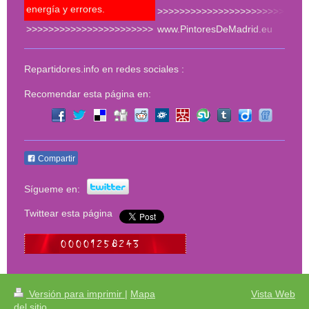
energía y errores.
>>>>>>>>>>>>>>>>>>>>>>>
>>>>>>>>>>>>>>>>>>>>>>>
www.PintoresDeMadrid.eu
<<<
Repartidores.info en redes sociales :
Recomendar esta página en:
Compartir
Sígueme en:
Twittear esta página
Versión para imprimir
|
Mapa
Vista Web
del sitio