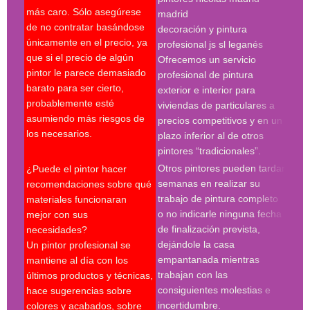
más caro. Sólo asegúrese
madrid
Es c
de no contratar basándose
decoración y pintura
escr
únicamente en el precio, ya
profesional js sl leganés
serv
que si el precio de algún
Ofrecemos un servicio
pres
pintor le parece demasiado
profesional de pintura
se r
barato para ser cierto,
exterior e interior para
pres
probablemente esté
viviendas de particulares a
firm
asumiendo más riesgos de
precios competitivos y en un
cond
los necesarios.
plazo inferior al de otros
le p
pintores “tradicionales”.
cont
Otros pintores pueden tardar
¿Puede el pintor hacer
espe
semanas en realizar su
recomendaciones sobre qué
trabajo de pintura completo
materiales funcionaran
Búsq
o no indicarle ninguna fecha
mejor con sus
con 
de finalización prevista,
necesidades?
pint
dejándole la casa
Un pintor profesional se
pint
empantanada mientras
mantiene al día con los
empr
trabajan con las
últimos productos y técnicas,
pint
consiguientes molestias e
hace sugerencias sobre
pint
incertidumbre.
colores y acabados, sobre