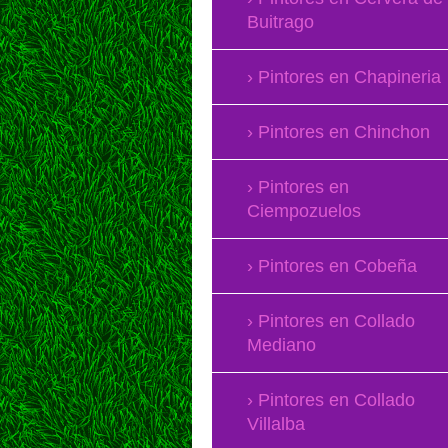
Buitrago
Pintores en Chapineria
Pintores en Chinchon
Pintores en
Ciempozuelos
Pintores en Cobeña
Pintores en Collado
Mediano
Pintores en Collado
Villalba