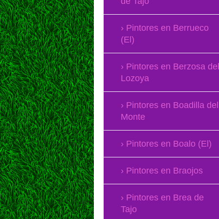
de Tajo
Pintores en Berrueco
(El)
Pintores en Berzosa de
Lozoya
Pintores en Boadilla del
Monte
Pintores en Boalo (El)
Pintores en Braojos
Pintores en Brea de
Tajo