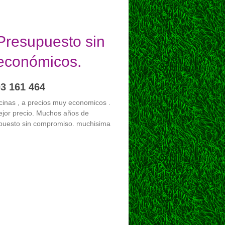
 Presupuesto sin
 económicos.
03 161 464
ficinas , a precios muy economicos .
ejor precio. Muchos años de
supuesto sin compromiso. muchisima