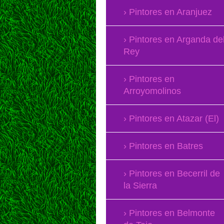
Pintores en Aranjuez
Pintores en Arganda de
Rey
Pintores en
Arroyomolinos
Pintores en Atazar (El)
Pintores en Batres
Pintores en Becerril de
la Sierra
Pintores en Belmonte