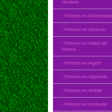
Henares
Pintores en Alcobendas
Pintores en Alcorcon
Pintores en Aldea del
Fresno
Pintores en Algete
Pintores en Alpedrete
Pintores en Ambite
Pintores en Anchuelo