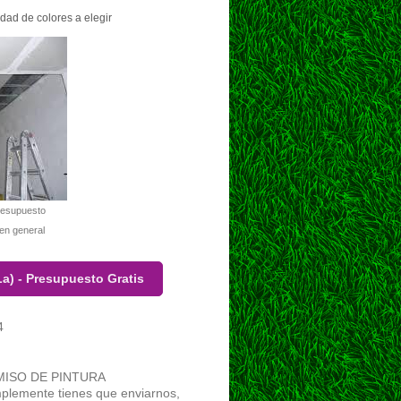
dad de colores a elegir
Presupuesto
en general
La) - Presupuesto Gratis
4
ISO DE PINTURA
mplemente tienes que enviarnos,