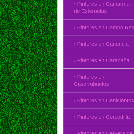
Pintores en Camarma
de Esteruelas
Pintores en Campo Rea
Pintores en Canencia
Pintores en Carabaña
Pintores en
Casarrubuelos
Pintores en Cenicientos
Pintores en Cercedilla
Pintores en Cervera de