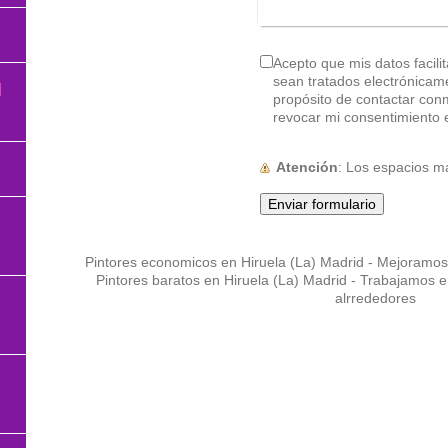
Acepto que mis datos facili
sean tratados electrónicamente y sean 
l
propósito de contactar con
revocar mi consentimiento 
Atención
: Los espacios 
Pintores economicos en Hiruela (La) Madrid - Mejoramos 
Pintores baratos en Hiruela (La) Madrid - Trabajamos 
alrrededores