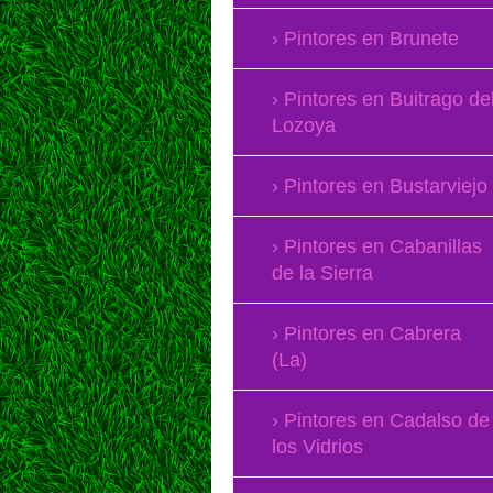
Pintores en Brunete
Pintores en Buitrago de
Lozoya
Pintores en Bustarviejo
Pintores en Cabanillas
de la Sierra
Pintores en Cabrera
(La)
Pintores en Cadalso de
los Vidrios