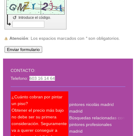
↺
Introduce el código.
Atención
: Los espacios marcados con
*
son obligatorios.
CONTACTO:
Telefono:
603 16 14 64
¿Cuánto cobran por pintar
¿Pue
un piso?
pintores nicolás madrid
reco
Obtener el precio más bajo
madrid
qué 
no debe ser su primera
Búsquedas relacionadas con
mejo
consideración. Seguramente
pintores profesionales
nec
va a querer conseguir a
madrid
Un p