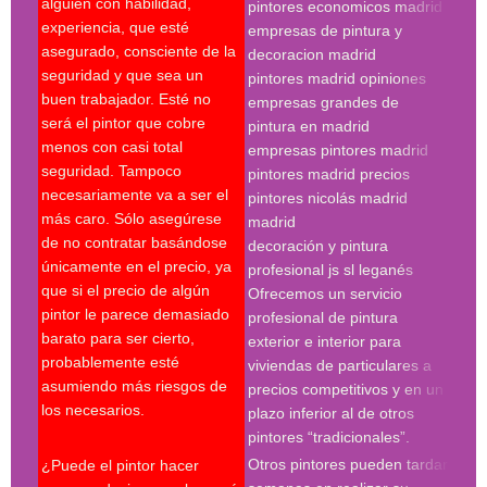
alguien con habilidad,
pintores economicos madrid
mant
experiencia, que esté
empresas de pintura y
últi
asegurado, consciente de la
decoracion madrid
técn
seguridad y que sea un
pintores madrid opiniones
sobr
buen trabajador. Esté no
empresas grandes de
sobr
será el pintor que cobre
pintura en madrid
nece
menos con casi total
empresas pintores madrid
supe
seguridad. Tampoco
pintores madrid precios
últi
necesariamente va a ser el
pintores nicolás madrid
expe
más caro. Sólo asegúrese
madrid
Es c
de no contratar basándose
decoración y pintura
escr
únicamente en el precio, ya
profesional js sl leganés
serv
que si el precio de algún
Ofrecemos un servicio
pres
pintor le parece demasiado
profesional de pintura
se r
barato para ser cierto,
exterior e interior para
pres
probablemente esté
viviendas de particulares a
firm
asumiendo más riesgos de
precios competitivos y en un
cond
los necesarios.
plazo inferior al de otros
le p
pintores “tradicionales”.
cont
Otros pintores pueden tardar
¿Puede el pintor hacer
espe