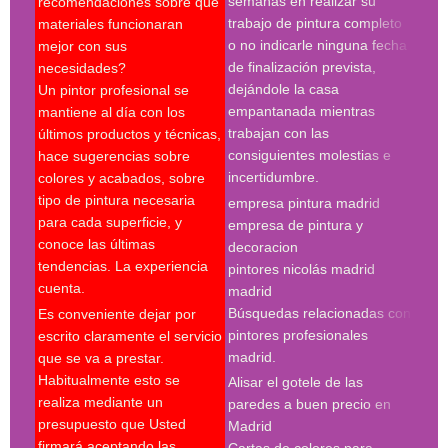
semanas en realizar su
recomendaciones sobre qué
trabajo de pintura completo
materiales funcionaran
Búsq
o no indicarle ninguna fecha
mejor con sus
con 
de finalización prevista,
necesidades?
pint
dejándole la casa
Un pintor profesional se
pint
empantanada mientras
mantiene al día con los
empr
trabajan con las
últimos productos y técnicas,
pint
consiguientes molestias e
hace sugerencias sobre
pint
incertidumbre.
colores y acabados, sobre
pint
tipo de pintura necesaria
empresa pintura madrid
madr
para cada superficie, y
empresa de pintura y
pint
conoce las últimas
decoracion
pint
tendencias. La experiencia
pintores nicolás madrid
madr
cuenta.
madrid
pint
Búsquedas relacionadas con
Es conveniente dejar por
Búsq
pintores profesionales
escrito claramente el servicio
con 
madrid.
que se va a prestar.
madr
Habitualmente esto se
Alisar el gotele de las
empr
realiza mediante un
paredes a buen precio en
pint
presupuesto que Usted
Madrid
pint
firmará aceptando las