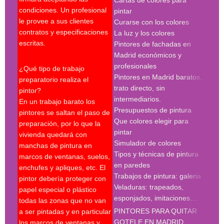
Cartas de colores para
pint
condiciones. Un profesional
pintar
madr
le provee a sus clientes
Curarse con los colores
pint
contratos y especificaciones
La luz y los colores
pint
escritas.
Pintores de fachadas en
madr
Madrid económicos y
pint
profesionales
madr
¿Qué tipo de trabajo
Pintores en Madrid baratos,
pint
preparatorio realiza el
trato directo, sin
Búsq
pintor?
intermediarios.
con 
En un trabajo barato los
Presupuestos de pintura
madr
pintores se saltan el paso de
Que colores elegir para
preparación, por lo que la
pint
pintar
vivienda quedará con
madr
Simulador de colores
manchas de pintura en
empr
Tipos y técnicas de pintura
marcos de ventanas, suelos,
deco
en paredes
enchufes y apliques, etc. El
pint
Trabajos de pintura: galeria
pintor debería proteger con
madr
Veladuras: trapeados,
papel especial o plástico
empr
esponjados, imitaciones…
todas las zonas que no van
pint
PINTORES PARA QUITAR
a ser pintadas y en particular
pint
GOTELE EN MADRID
los marcos de ventanas y
pint