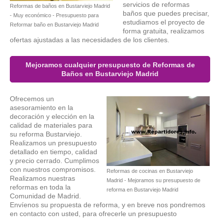
servicios de reformas
Reformas de baños en Bustarviejo Madrid
baños que puedes precisar,
- Muy económico - Presupuesto para
estudiamos el proyecto de
Reformar baño en Bustarviejo Madrid
forma gratuita, realizamos
ofertas ajustadas a las necesidades de los clientes.
Mejoramos cualquier presupuesto de Reformas de
Baños en Bustarviejo Madrid
Ofrecemos un
asesoramiento en la
decoración y elección en la
calidad de materiales para
su reforma Bustarviejo.
Realizamos un presupuesto
detallado en tiempo, calidad
y precio cerrado. Cumplimos
con nuestros compromisos.
Reformas de cocinas en Bustarviejo
Realizamos nuestras
Madrid - Mejoramos su presupuesto de
reformas en toda la
reforma en Bustarviejo Madrid
Comunidad de Madrid.
Envíenos su propuesta de reforma, y en breve nos pondremos
en contacto con usted, para ofrecerle un presupuesto