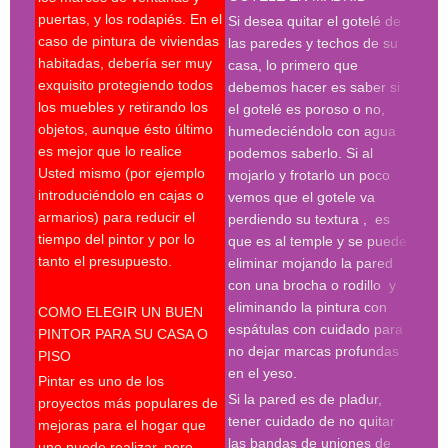
puertas, y los rodapiés. En el
pint
Si desea quitar el gotelé de
caso de pintura de viviendas
madr
las paredes y techos de su
habitadas, debería ser muy
deco
casa, lo primero que
exquisito protegiendo todos
prof
debemos hacer es saber si
los muebles y retirando los
Búsq
el gotelé es poroso o no,
objetos, aunque ésto último
con 
humedeciéndolo con agua
es mejor que lo realice
deco
podemos saberlo. Si al
Usted mismo (por ejemplo
empr
mojarlo y frotarlo un poco
introduciéndolo en cajas o
pint
vemos que el gotele va
armarios) para reducir el
pint
perdiendo su textura , es
tiempo del pintor y por lo
madr
que es al temple y se puede
tanto el presupuesto.
pint
eliminar mojando la pared
madr
con una brocha o rodillo y
pint
eliminando la pintura con
COMO ELEGIR UN BUEN
deco
espátulas con cuidado para
PINTOR PARA SU CASA O
prof
no dejar marcas profundas
PISO
en el yeso.
Desp
Pintar es uno de los
espá
Si la pared es de pladur,
proyectos más populares de
espe
tener cuidado de no quitar
mejoras para el hogar que
tres
las bandas de uniones de
uno puede realizar, pero