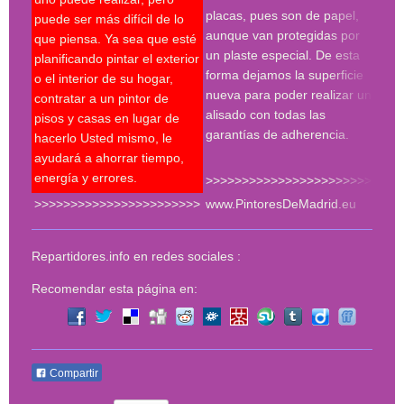
proc
placas, pues son de papel,
puede ser más difícil de lo
hay 
aunque van protegidas por
que piensa. Ya sea que esté
en l
un plaste especial. De esta
planificando pintar el exterior
con 
forma dejamos la superficie
o el interior de su hogar,
roda
nueva para poder realizar un
contratar a un pintor de
plan
alisado con todas las
pisos y casas en lugar de
much
garantías de adherencia.
hacerlo Usted mismo, le
del 
ayudará a ahorrar tiempo,
energía y errores.
>>>>>>>>>>>>>>>>>>>>>>>
>>>>>>>>>>>>>>>>>>>>>>>
www.PintoresDeMadrid.eu
<<<
Repartidores.info en redes sociales :
Recomendar esta página en:
Compartir