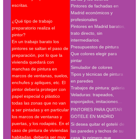
escritas.
Pintores de fachadas en
madr
Madrid económicos y
pint
profesionales
madr
¿Qué tipo de trabajo
Pintores en Madrid baratos,
pint
preparatorio realiza el
trato directo, sin
Búsq
pintor?
intermediarios.
con 
En un trabajo barato los
Presupuestos de pintura
madr
pintores se saltan el paso de
Que colores elegir para
preparación, por lo que la
pint
pintar
vivienda quedará con
madr
Simulador de colores
manchas de pintura en
empr
Tipos y técnicas de pintura
marcos de ventanas, suelos,
deco
en paredes
enchufes y apliques, etc. El
pint
Trabajos de pintura: galeria
pintor debería proteger con
madr
Veladuras: trapeados,
papel especial o plástico
empr
esponjados, imitaciones…
todas las zonas que no van
pint
PINTORES PARA QUITAR
a ser pintadas y en particular
pint
GOTELE EN MADRID
los marcos de ventanas y
pint
puertas, y los rodapiés. En el
pint
Si desea quitar el gotelé de
caso de pintura de viviendas
madr
las paredes y techos de su
habitadas, debería ser muy
deco
casa, lo primero que