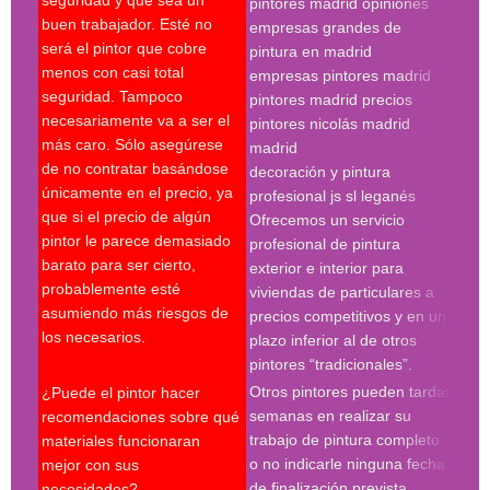
seguridad y que sea un
pintores madrid opiniones
sobr
buen trabajador. Esté no
empresas grandes de
sobr
será el pintor que cobre
pintura en madrid
nece
menos con casi total
empresas pintores madrid
supe
seguridad. Tampoco
pintores madrid precios
últi
necesariamente va a ser el
pintores nicolás madrid
expe
más caro. Sólo asegúrese
madrid
Es c
de no contratar basándose
decoración y pintura
escr
únicamente en el precio, ya
profesional js sl leganés
serv
que si el precio de algún
Ofrecemos un servicio
pres
pintor le parece demasiado
profesional de pintura
se r
barato para ser cierto,
exterior e interior para
pres
probablemente esté
viviendas de particulares a
firm
asumiendo más riesgos de
precios competitivos y en un
cond
los necesarios.
plazo inferior al de otros
le p
pintores “tradicionales”.
cont
Otros pintores pueden tardar
¿Puede el pintor hacer
espe
semanas en realizar su
recomendaciones sobre qué
trabajo de pintura completo
materiales funcionaran
Búsq
o no indicarle ninguna fecha
mejor con sus
con 
de finalización prevista,
necesidades?