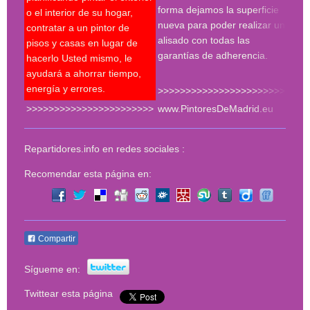
con 
forma dejamos la superficie
o el interior de su hogar,
roda
nueva para poder realizar un
contratar a un pintor de
plan
alisado con todas las
pisos y casas en lugar de
much
garantías de adherencia.
hacerlo Usted mismo, le
del 
ayudará a ahorrar tiempo,
energía y errores.
>>>>>>>>>>>>>>>>>>>>>>>
>>>>>>>>>>>>>>>>>>>>>>>
www.PintoresDeMadrid.eu
<<<
Repartidores.info en redes sociales :
Recomendar esta página en:
Compartir
Sígueme en:
Twittear esta página