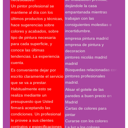
pint
dejándole la casa
Un pintor profesional se
pint
empantanada mientras
mantiene al día con los
empr
trabajan con las
últimos productos y técnicas,
pint
consiguientes molestias e
hace sugerencias sobre
pint
incertidumbre.
colores y acabados, sobre
pint
tipo de pintura necesaria
empresa pintura madrid
madr
para cada superficie, y
empresa de pintura y
pint
conoce las últimas
decoracion
pint
tendencias. La experiencia
pintores nicolás madrid
madr
cuenta.
madrid
pint
Búsquedas relacionadas con
Es conveniente dejar por
Búsq
pintores profesionales
escrito claramente el servicio
con 
madrid.
que se va a prestar.
madr
Habitualmente esto se
Alisar el gotele de las
empr
realiza mediante un
paredes a buen precio en
pint
presupuesto que Usted
Madrid
pint
firmará aceptando las
Cartas de colores para
pint
condiciones. Un profesional
pintar
madr
le provee a sus clientes
Curarse con los colores
pint
contratos y especificaciones
La luz y los colores
pint