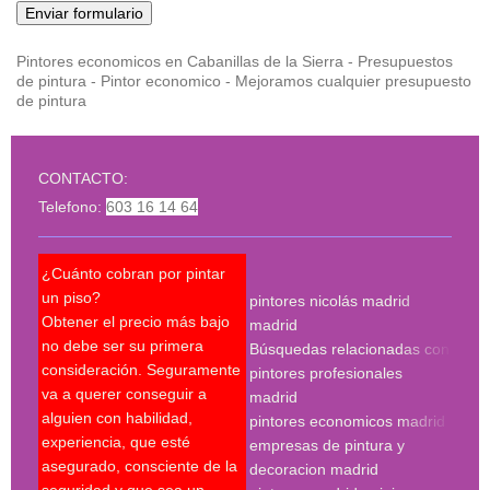
Pintores economicos en Cabanillas de la Sierra - Presupuestos
de pintura - Pintor economico - Mejoramos cualquier presupuesto
de pintura
CONTACTO:
Telefono:
603 16 14 64
¿Cuánto cobran por pintar
¿Pue
un piso?
pintores nicolás madrid
reco
Obtener el precio más bajo
madrid
qué 
no debe ser su primera
Búsquedas relacionadas con
mejo
consideración. Seguramente
pintores profesionales
nec
va a querer conseguir a
madrid
Un p
alguien con habilidad,
pintores economicos madrid
mant
experiencia, que esté
empresas de pintura y
últi
asegurado, consciente de la
decoracion madrid
técn