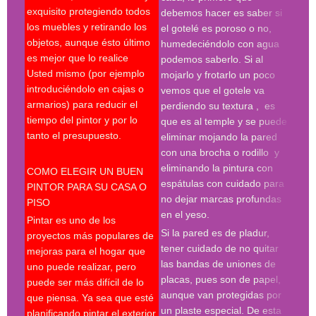
exquisito protegiendo todos
prof
debemos hacer es saber si
los muebles y retirando los
Búsq
el gotelé es poroso o no,
objetos, aunque ésto último
con 
humedeciéndolo con agua
es mejor que lo realice
deco
podemos saberlo. Si al
Usted mismo (por ejemplo
empr
mojarlo y frotarlo un poco
introduciéndolo en cajas o
pint
vemos que el gotele va
armarios) para reducir el
pint
perdiendo su textura , es
tiempo del pintor y por lo
madr
que es al temple y se puede
tanto el presupuesto.
pint
eliminar mojando la pared
madr
con una brocha o rodillo y
pint
eliminando la pintura con
COMO ELEGIR UN BUEN
deco
espátulas con cuidado para
PINTOR PARA SU CASA O
prof
no dejar marcas profundas
PISO
en el yeso.
Desp
Pintar es uno de los
espá
Si la pared es de pladur,
proyectos más populares de
espe
tener cuidado de no quitar
mejoras para el hogar que
tres
las bandas de uniones de
uno puede realizar, pero
proc
placas, pues son de papel,
puede ser más difícil de lo
hay 
aunque van protegidas por
que piensa. Ya sea que esté
en l
un plaste especial. De esta
planificando pintar el exterior