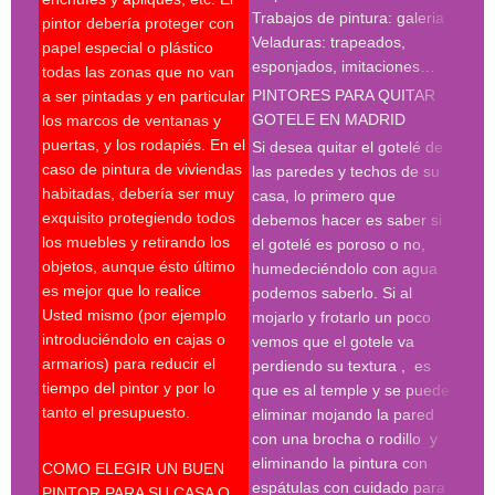
Trabajos de pintura: galeria
pintor debería proteger con
madr
Veladuras: trapeados,
papel especial o plástico
empr
esponjados, imitaciones…
todas las zonas que no van
pint
PINTORES PARA QUITAR
a ser pintadas y en particular
pint
GOTELE EN MADRID
los marcos de ventanas y
pint
puertas, y los rodapiés. En el
pint
Si desea quitar el gotelé de
caso de pintura de viviendas
madr
las paredes y techos de su
habitadas, debería ser muy
deco
casa, lo primero que
exquisito protegiendo todos
prof
debemos hacer es saber si
los muebles y retirando los
Búsq
el gotelé es poroso o no,
objetos, aunque ésto último
con 
humedeciéndolo con agua
es mejor que lo realice
deco
podemos saberlo. Si al
Usted mismo (por ejemplo
empr
mojarlo y frotarlo un poco
introduciéndolo en cajas o
pint
vemos que el gotele va
armarios) para reducir el
pint
perdiendo su textura , es
tiempo del pintor y por lo
madr
que es al temple y se puede
tanto el presupuesto.
pint
eliminar mojando la pared
madr
con una brocha o rodillo y
pint
eliminando la pintura con
COMO ELEGIR UN BUEN
deco
espátulas con cuidado para
PINTOR PARA SU CASA O