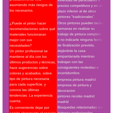
firm
asumiendo más riesgos de
precios competitivos y en un
cond
los necesarios.
plazo inferior al de otros
le p
pintores “tradicionales”.
cont
Otros pintores pueden tardar
¿Puede el pintor hacer
espe
semanas en realizar su
recomendaciones sobre qué
trabajo de pintura completo
materiales funcionaran
Búsq
o no indicarle ninguna fecha
mejor con sus
con 
de finalización prevista,
necesidades?
pint
dejándole la casa
Un pintor profesional se
pint
empantanada mientras
mantiene al día con los
empr
trabajan con las
últimos productos y técnicas,
pint
consiguientes molestias e
hace sugerencias sobre
pint
incertidumbre.
colores y acabados, sobre
pint
tipo de pintura necesaria
empresa pintura madrid
madr
para cada superficie, y
empresa de pintura y
pint
conoce las últimas
decoracion
pint
tendencias. La experiencia
pintores nicolás madrid
madr
cuenta.
madrid
pint
Búsquedas relacionadas con
Es conveniente dejar por
Búsq
pintores profesionales
escrito claramente el servicio