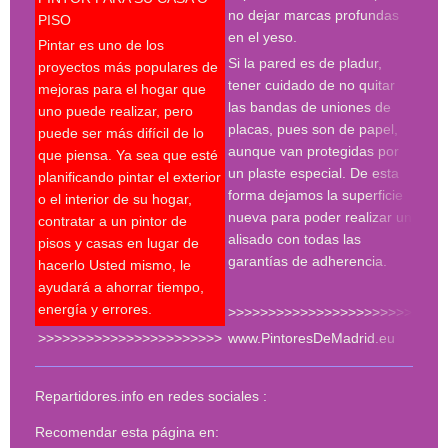
prof
no dejar marcas profundas
PISO
en el yeso.
Desp
Pintar es uno de los
espá
Si la pared es de pladur,
proyectos más populares de
espe
tener cuidado de no quitar
mejoras para el hogar que
tres
las bandas de uniones de
uno puede realizar, pero
proc
placas, pues son de papel,
puede ser más difícil de lo
hay 
aunque van protegidas por
que piensa. Ya sea que esté
en l
un plaste especial. De esta
planificando pintar el exterior
con 
forma dejamos la superficie
o el interior de su hogar,
roda
nueva para poder realizar un
contratar a un pintor de
plan
alisado con todas las
pisos y casas en lugar de
much
garantías de adherencia.
hacerlo Usted mismo, le
del 
ayudará a ahorrar tiempo,
energía y errores.
>>>>>>>>>>>>>>>>>>>>>>>
>>>>>>>>>>>>>>>>>>>>>>>
www.PintoresDeMadrid.eu
<<<
Repartidores.info en redes sociales :
Recomendar esta página en: