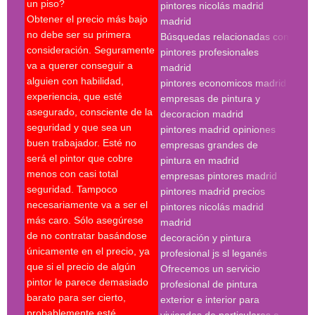
un piso?
pintores nicolás madrid
reco
Obtener el precio más bajo
madrid
qué 
no debe ser su primera
Búsquedas relacionadas con
mejo
consideración. Seguramente
pintores profesionales
nec
va a querer conseguir a
madrid
Un p
alguien con habilidad,
pintores economicos madrid
mant
experiencia, que esté
empresas de pintura y
últi
asegurado, consciente de la
decoracion madrid
técn
seguridad y que sea un
pintores madrid opiniones
sobr
buen trabajador. Esté no
empresas grandes de
sobr
será el pintor que cobre
pintura en madrid
nece
menos con casi total
empresas pintores madrid
supe
seguridad. Tampoco
pintores madrid precios
últi
necesariamente va a ser el
pintores nicolás madrid
expe
más caro. Sólo asegúrese
madrid
Es c
de no contratar basándose
decoración y pintura
escr
únicamente en el precio, ya
profesional js sl leganés
serv
que si el precio de algún
Ofrecemos un servicio
pres
pintor le parece demasiado
profesional de pintura
se r
barato para ser cierto,
exterior e interior para
pres
probablemente esté
viviendas de particulares a