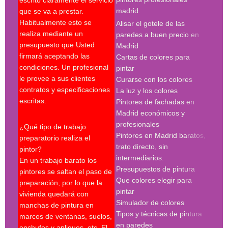
con 
madrid.
que se va a prestar.
madr
Habitualmente esto se
Alisar el gotele de las
empr
realiza mediante un
paredes a buen precio en
pint
presupuesto que Usted
Madrid
pint
firmará aceptando las
Cartas de colores para
pint
condiciones. Un profesional
pintar
madr
le provee a sus clientes
Curarse con los colores
pint
contratos y especificaciones
La luz y los colores
pint
escritas.
Pintores de fachadas en
madr
Madrid económicos y
pint
profesionales
madr
¿Qué tipo de trabajo
Pintores en Madrid baratos,
pint
preparatorio realiza el
trato directo, sin
Búsq
pintor?
intermediarios.
con 
En un trabajo barato los
Presupuestos de pintura
madr
pintores se saltan el paso de
Que colores elegir para
preparación, por lo que la
pint
pintar
vivienda quedará con
madr
Simulador de colores
manchas de pintura en
empr
Tipos y técnicas de pintura
marcos de ventanas, suelos,
deco
en paredes
enchufes y apliques, etc. El
pint