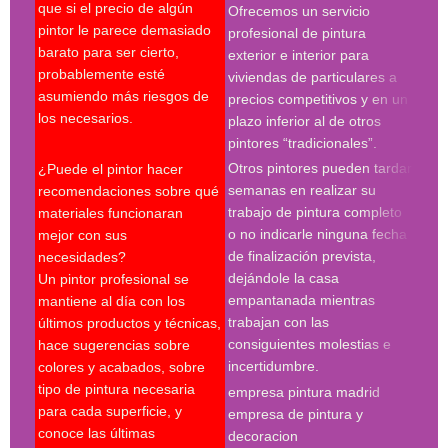
que si el precio de algún
Ofrecemos un servicio
pres
pintor le parece demasiado
profesional de pintura
se r
barato para ser cierto,
exterior e interior para
pres
probablemente esté
viviendas de particulares a
firm
asumiendo más riesgos de
precios competitivos y en un
cond
los necesarios.
plazo inferior al de otros
le p
pintores “tradicionales”.
cont
Otros pintores pueden tardar
¿Puede el pintor hacer
espe
semanas en realizar su
recomendaciones sobre qué
trabajo de pintura completo
materiales funcionaran
Búsq
o no indicarle ninguna fecha
mejor con sus
con 
de finalización prevista,
necesidades?
pint
dejándole la casa
Un pintor profesional se
pint
empantanada mientras
mantiene al día con los
empr
trabajan con las
últimos productos y técnicas,
pint
consiguientes molestias e
hace sugerencias sobre
pint
incertidumbre.
colores y acabados, sobre
pint
tipo de pintura necesaria
empresa pintura madrid
madr
para cada superficie, y
empresa de pintura y
pint
conoce las últimas
decoracion
pint