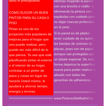
tanto el presupuesto.
pint
eliminar mojando la pared
madr
con una brocha o rodillo y
pint
eliminando la pintura con
COMO ELEGIR UN BUEN
deco
espátulas con cuidado para
PINTOR PARA SU CASA O
prof
no dejar marcas profundas
PISO
en el yeso.
Desp
Pintar es uno de los
espá
Si la pared es de pladur,
proyectos más populares de
espe
tener cuidado de no quitar
mejoras para el hogar que
tres
las bandas de uniones de
uno puede realizar, pero
proc
placas, pues son de papel,
puede ser más difícil de lo
hay 
aunque van protegidas por
que piensa. Ya sea que esté
en l
un plaste especial. De esta
planificando pintar el exterior
con 
forma dejamos la superficie
o el interior de su hogar,
roda
nueva para poder realizar un
contratar a un pintor de
plan
alisado con todas las
pisos y casas en lugar de
much
garantías de adherencia.
hacerlo Usted mismo, le
del 
ayudará a ahorrar tiempo,
energía y errores.
>>>>>>>>>>>>>>>>>>>>>>>
>>>>>>>>>>>>>>>>>>>>>>>
www.PintoresDeMadrid.eu
<<<