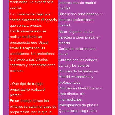
tendencias. La experiencia
pintores nicolás madrid
madr
cuenta.
madrid
pint
Búsquedas relacionadas con
Es conveniente dejar por
Búsq
pintores profesionales
escrito claramente el servicio
con 
madrid.
que se va a prestar.
madr
Habitualmente esto se
Alisar el gotele de las
empr
realiza mediante un
paredes a buen precio en
pint
presupuesto que Usted
Madrid
pint
firmará aceptando las
Cartas de colores para
pint
condiciones. Un profesional
pintar
madr
le provee a sus clientes
Curarse con los colores
pint
contratos y especificaciones
La luz y los colores
pint
escritas.
Pintores de fachadas en
madr
Madrid económicos y
pint
profesionales
madr
¿Qué tipo de trabajo
Pintores en Madrid baratos,
pint
preparatorio realiza el
trato directo, sin
Búsq
pintor?
intermediarios.
con 
En un trabajo barato los
Presupuestos de pintura
madr
pintores se saltan el paso de
Que colores elegir para
preparación, por lo que la
pint