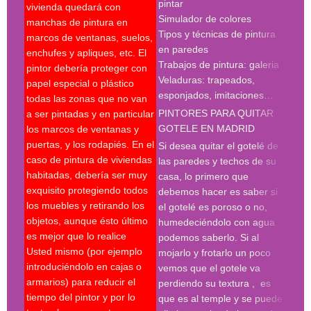
pintar
vivienda quedará con
madr
Simulador de colores
manchas de pintura en
empr
Tipos y técnicas de pintura
marcos de ventanas, suelos,
deco
en paredes
enchufes y apliques, etc. El
pint
Trabajos de pintura: galeria
pintor debería proteger con
madr
Veladuras: trapeados,
papel especial o plástico
empr
esponjados, imitaciones…
todas las zonas que no van
pint
PINTORES PARA QUITAR
a ser pintadas y en particular
pint
GOTELE EN MADRID
los marcos de ventanas y
pint
puertas, y los rodapiés. En el
pint
Si desea quitar el gotelé de
caso de pintura de viviendas
madr
las paredes y techos de su
habitadas, debería ser muy
deco
casa, lo primero que
exquisito protegiendo todos
prof
debemos hacer es saber si
los muebles y retirando los
Búsq
el gotelé es poroso o no,
objetos, aunque ésto último
con 
humedeciéndolo con agua
es mejor que lo realice
deco
podemos saberlo. Si al
Usted mismo (por ejemplo
empr
mojarlo y frotarlo un poco
introduciéndolo en cajas o
pint
vemos que el gotele va
armarios) para reducir el
pint
perdiendo su textura , es
tiempo del pintor y por lo
madr
que es al temple y se puede