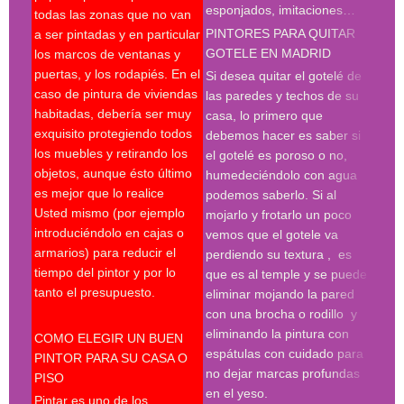
esponjados, imitaciones…
todas las zonas que no van
pint
PINTORES PARA QUITAR
a ser pintadas y en particular
pint
GOTELE EN MADRID
los marcos de ventanas y
pint
puertas, y los rodapiés. En el
pint
Si desea quitar el gotelé de
caso de pintura de viviendas
madr
las paredes y techos de su
habitadas, debería ser muy
deco
casa, lo primero que
exquisito protegiendo todos
prof
debemos hacer es saber si
los muebles y retirando los
Búsq
el gotelé es poroso o no,
objetos, aunque ésto último
con 
humedeciéndolo con agua
es mejor que lo realice
deco
podemos saberlo. Si al
Usted mismo (por ejemplo
empr
mojarlo y frotarlo un poco
introduciéndolo en cajas o
pint
vemos que el gotele va
armarios) para reducir el
pint
perdiendo su textura , es
tiempo del pintor y por lo
madr
que es al temple y se puede
tanto el presupuesto.
pint
eliminar mojando la pared
madr
con una brocha o rodillo y
pint
eliminando la pintura con
COMO ELEGIR UN BUEN
deco
espátulas con cuidado para
PINTOR PARA SU CASA O
prof
no dejar marcas profundas
PISO
en el yeso.
Desp
Pintar es uno de los