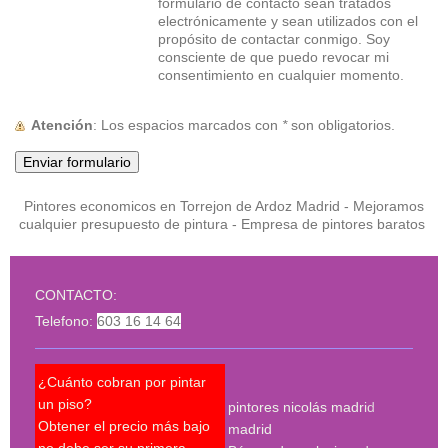
formulario de contacto sean tratados
electrónicamente y sean utilizados con el
propósito de contactar conmigo. Soy
consciente de que puedo revocar mi
consentimiento en cualquier momento.
Atención
: Los espacios marcados con
*
son obligatorios.
Pintores economicos en Torrejon de Ardoz Madrid - Mejoramos
cualquier presupuesto de pintura - Empresa de pintores baratos
CONTACTO:
Telefono:
603 16 14 64
¿Cuánto cobran por pintar
¿Pue
un piso?
pintores nicolás madrid
reco
Obtener el precio más bajo
madrid
qué 