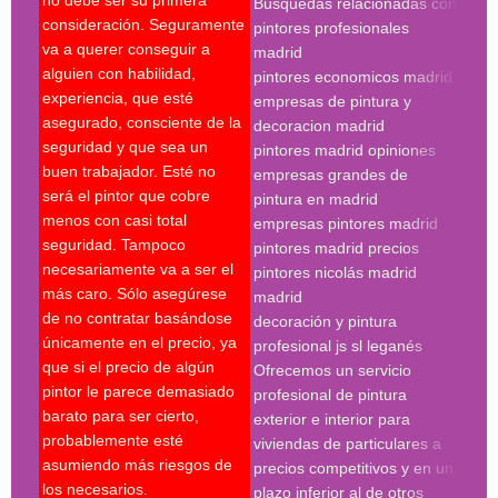
no debe ser su primera
Búsquedas relacionadas con
mejo
consideración. Seguramente
pintores profesionales
nec
va a querer conseguir a
madrid
Un p
alguien con habilidad,
pintores economicos madrid
mant
experiencia, que esté
empresas de pintura y
últi
asegurado, consciente de la
decoracion madrid
técn
seguridad y que sea un
pintores madrid opiniones
sobr
buen trabajador. Esté no
empresas grandes de
sobr
será el pintor que cobre
pintura en madrid
nece
menos con casi total
empresas pintores madrid
supe
seguridad. Tampoco
pintores madrid precios
últi
necesariamente va a ser el
pintores nicolás madrid
expe
más caro. Sólo asegúrese
madrid
Es c
de no contratar basándose
decoración y pintura
escr
únicamente en el precio, ya
profesional js sl leganés
serv
que si el precio de algún
Ofrecemos un servicio
pres
pintor le parece demasiado
profesional de pintura
se r
barato para ser cierto,
exterior e interior para
pres
probablemente esté
viviendas de particulares a
firm
asumiendo más riesgos de
precios competitivos y en un
cond
los necesarios.
plazo inferior al de otros
le p