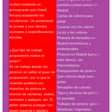
realiza mediante un
paredes a buen precio en
pint
presupuesto que Usted
Madrid
pint
firmará aceptando las
Cartas de colores para
pint
condiciones. Un profesional
pintar
madr
le provee a sus clientes
Curarse con los colores
pint
contratos y especificaciones
La luz y los colores
pint
escritas.
Pintores de fachadas en
madr
Madrid económicos y
pint
profesionales
madr
¿Qué tipo de trabajo
Pintores en Madrid baratos,
pint
preparatorio realiza el
trato directo, sin
Búsq
pintor?
intermediarios.
con 
En un trabajo barato los
Presupuestos de pintura
madr
pintores se saltan el paso de
Que colores elegir para
preparación, por lo que la
pint
pintar
vivienda quedará con
madr
Simulador de colores
manchas de pintura en
empr
Tipos y técnicas de pintura
marcos de ventanas, suelos,
deco
en paredes
enchufes y apliques, etc. El
pint
Trabajos de pintura: galeria
pintor debería proteger con
madr
Veladuras: trapeados,
papel especial o plástico
empr