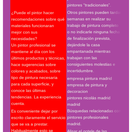
pintores “tradicionales”.
cont
Otros pintores pueden tardar
¿Puede el pintor hacer
espe
semanas en realizar su
recomendaciones sobre qué
trabajo de pintura completo
materiales funcionaran
Búsq
o no indicarle ninguna fecha
mejor con sus
con 
de finalización prevista,
necesidades?
pint
dejándole la casa
Un pintor profesional se
pint
empantanada mientras
mantiene al día con los
empr
trabajan con las
últimos productos y técnicas,
pint
consiguientes molestias e
hace sugerencias sobre
pint
incertidumbre.
colores y acabados, sobre
pint
tipo de pintura necesaria
empresa pintura madrid
madr
para cada superficie, y
empresa de pintura y
pint
conoce las últimas
decoracion
pint
tendencias. La experiencia
pintores nicolás madrid
madr
cuenta.
madrid
pint
Búsquedas relacionadas con
Es conveniente dejar por
Búsq
pintores profesionales
escrito claramente el servicio
con 
madrid.
que se va a prestar.
madr
Habitualmente esto se
Alisar el gotele de las
empr