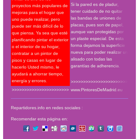
espá
Si la pared es de pladur,
proyectos más populares de
espe
tener cuidado de no quitar
mejoras para el hogar que
tres
las bandas de uniones de
uno puede realizar, pero
proc
placas, pues son de papel,
puede ser más difícil de lo
hay 
aunque van protegidas por
que piensa. Ya sea que esté
en l
un plaste especial. De esta
planificando pintar el exterior
con 
forma dejamos la superficie
o el interior de su hogar,
roda
nueva para poder realizar un
contratar a un pintor de
plan
alisado con todas las
pisos y casas en lugar de
much
garantías de adherencia.
hacerlo Usted mismo, le
del 
ayudará a ahorrar tiempo,
energía y errores.
>>>>>>>>>>>>>>>>>>>>>>>
>>>>>>>>>>>>>>>>>>>>>>>
www.PintoresDeMadrid.eu
<<<
Repartidores.info en redes sociales :
Recomendar esta página en: