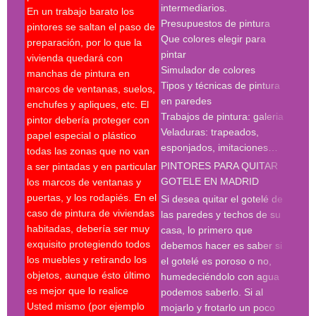
intermediarios.
con 
En un trabajo barato los
Presupuestos de pintura
madr
pintores se saltan el paso de
Que colores elegir para
preparación, por lo que la
pint
pintar
vivienda quedará con
madr
Simulador de colores
manchas de pintura en
empr
Tipos y técnicas de pintura
marcos de ventanas, suelos,
deco
en paredes
enchufes y apliques, etc. El
pint
Trabajos de pintura: galeria
pintor debería proteger con
madr
Veladuras: trapeados,
papel especial o plástico
empr
esponjados, imitaciones…
todas las zonas que no van
pint
PINTORES PARA QUITAR
a ser pintadas y en particular
pint
GOTELE EN MADRID
los marcos de ventanas y
pint
puertas, y los rodapiés. En el
pint
Si desea quitar el gotelé de
caso de pintura de viviendas
madr
las paredes y techos de su
habitadas, debería ser muy
deco
casa, lo primero que
exquisito protegiendo todos
prof
debemos hacer es saber si
los muebles y retirando los
Búsq
el gotelé es poroso o no,
objetos, aunque ésto último
con 
humedeciéndolo con agua
es mejor que lo realice
deco
podemos saberlo. Si al
Usted mismo (por ejemplo
empr
mojarlo y frotarlo un poco