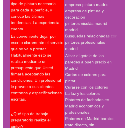
tipo de pintura necesaria
empresa pintura madrid
madr
para cada superficie, y
empresa de pintura y
pint
conoce las últimas
decoracion
pint
tendencias. La experiencia
pintores nicolás madrid
madr
cuenta.
madrid
pint
Búsquedas relacionadas con
Es conveniente dejar por
Búsq
pintores profesionales
escrito claramente el servicio
con 
madrid.
que se va a prestar.
madr
Habitualmente esto se
Alisar el gotele de las
empr
realiza mediante un
paredes a buen precio en
pint
presupuesto que Usted
Madrid
pint
firmará aceptando las
Cartas de colores para
pint
condiciones. Un profesional
pintar
madr
le provee a sus clientes
Curarse con los colores
pint
contratos y especificaciones
La luz y los colores
pint
escritas.
Pintores de fachadas en
madr
Madrid económicos y
pint
profesionales
madr
¿Qué tipo de trabajo
Pintores en Madrid baratos,
pint
preparatorio realiza el
trato directo, sin
Búsq
pintor?