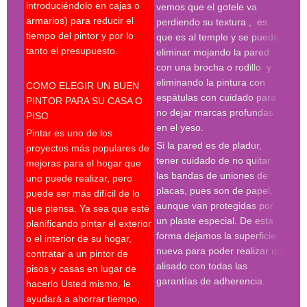
introduciéndolo en cajas o
pint
vemos que el gotele va
armarios) para reducir el
pint
perdiendo su textura , es
tiempo del pintor y por lo
madr
que es al temple y se puede
tanto el presupuesto.
pint
eliminar mojando la pared
madr
con una brocha o rodillo y
pint
eliminando la pintura con
COMO ELEGIR UN BUEN
deco
espátulas con cuidado para
PINTOR PARA SU CASA O
prof
no dejar marcas profundas
PISO
en el yeso.
Desp
Pintar es uno de los
espá
Si la pared es de pladur,
proyectos más populares de
espe
tener cuidado de no quitar
mejoras para el hogar que
tres
las bandas de uniones de
uno puede realizar, pero
proc
placas, pues son de papel,
puede ser más difícil de lo
hay 
aunque van protegidas por
que piensa. Ya sea que esté
en l
un plaste especial. De esta
planificando pintar el exterior
con 
forma dejamos la superficie
o el interior de su hogar,
roda
nueva para poder realizar un
contratar a un pintor de
plan
alisado con todas las
pisos y casas en lugar de
much
garantías de adherencia.
hacerlo Usted mismo, le
del 
ayudará a ahorrar tiempo,