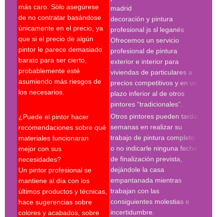
más caro. Sólo asegúrese
madrid
Es c
de no contratar basándose
decoración y pintura
escr
únicamente en el precio, ya
profesional js sl leganés
serv
que si el precio de algún
Ofrecemos un servicio
pres
pintor le parece demasiado
profesional de pintura
se r
barato para ser cierto,
exterior e interior para
pres
probablemente esté
viviendas de particulares a
firm
asumiendo más riesgos de
precios competitivos y en un
cond
los necesarios.
plazo inferior al de otros
le p
pintores “tradicionales”.
cont
Otros pintores pueden tardar
¿Puede el pintor hacer
espe
semanas en realizar su
recomendaciones sobre qué
trabajo de pintura completo
materiales funcionaran
Búsq
o no indicarle ninguna fecha
mejor con sus
con 
de finalización prevista,
necesidades?
pint
dejándole la casa
Un pintor profesional se
pint
empantanada mientras
mantiene al día con los
empr
trabajan con las
últimos productos y técnicas,
pint
consiguientes molestias e
hace sugerencias sobre
pint
incertidumbre.
colores y acabados, sobre
pint