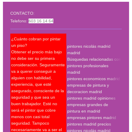
CONTACTO:
Telefono:
603 16 14 64
¿Cuánto cobran por pintar
¿Pue
un piso?
pintores nicolás madrid
reco
Obtener el precio más bajo
madrid
qué 
no debe ser su primera
Búsquedas relacionadas con
mejo
consideración. Seguramente
pintores profesionales
nec
va a querer conseguir a
madrid
Un p
alguien con habilidad,
pintores economicos madrid
mant
experiencia, que esté
empresas de pintura y
últi
asegurado, consciente de la
decoracion madrid
técn
seguridad y que sea un
pintores madrid opiniones
sobr
buen trabajador. Esté no
empresas grandes de
sobr
será el pintor que cobre
pintura en madrid
nece
menos con casi total
empresas pintores madrid
supe
seguridad. Tampoco
pintores madrid precios
últi
necesariamente va a ser el
pintores nicolás madrid
expe