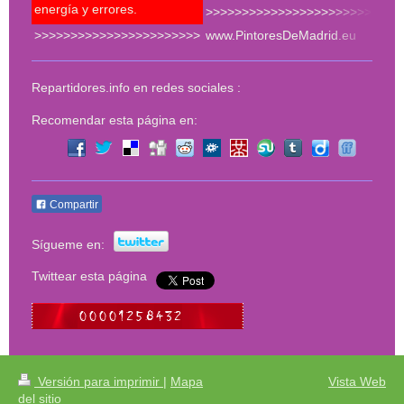
energía y errores.
>>>>>>>>>>>>>>>>>>>>>>>
>>>>>>>>>>>>>>>>>>>>>>>
www.PintoresDeMadrid.eu
<<<
Repartidores.info en redes sociales :
Recomendar esta página en:
Compartir
Sígueme en:
Twittear esta página
Versión para imprimir
|
Mapa
Vista Web
del sitio