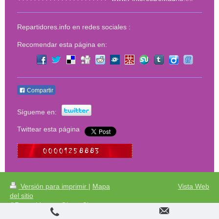
Repartidores.info en redes sociales :
Recomendar esta página en:
Compartir
Sígueme en:
Twittear esta página
Versión para imprimir
|
Mapa
Vista Web
del sitio
©Repartidores - Obras Cinco
Estrellas S,l