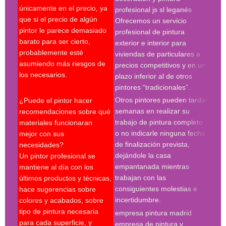
escr
únicamente en el precio, ya
profesional js sl leganés
serv
que si el precio de algún
Ofrecemos un servicio
pres
pintor le parece demasiado
profesional de pintura
se r
barato para ser cierto,
exterior e interior para
pres
probablemente esté
viviendas de particulares a
firm
asumiendo más riesgos de
precios competitivos y en un
cond
los necesarios.
plazo inferior al de otros
le p
pintores “tradicionales”.
cont
Otros pintores pueden tardar
¿Puede el pintor hacer
espe
semanas en realizar su
recomendaciones sobre qué
trabajo de pintura completo
materiales funcionaran
Búsq
o no indicarle ninguna fecha
mejor con sus
con 
de finalización prevista,
necesidades?
pint
dejándole la casa
Un pintor profesional se
pint
empantanada mientras
mantiene al día con los
empr
trabajan con las
últimos productos y técnicas,
pint
consiguientes molestias e
hace sugerencias sobre
pint
incertidumbre.
colores y acabados, sobre
pint
tipo de pintura necesaria
empresa pintura madrid
madr
para cada superficie, y
empresa de pintura y