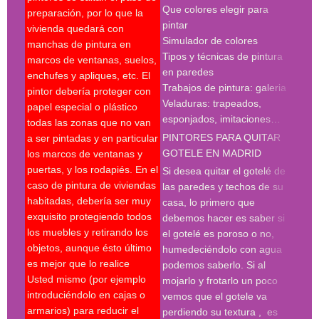
Que colores elegir para
preparación, por lo que la
pint
pintar
vivienda quedará con
madr
Simulador de colores
manchas de pintura en
empr
Tipos y técnicas de pintura
marcos de ventanas, suelos,
deco
en paredes
enchufes y apliques, etc. El
pint
Trabajos de pintura: galeria
pintor debería proteger con
madr
Veladuras: trapeados,
papel especial o plástico
empr
esponjados, imitaciones…
todas las zonas que no van
pint
PINTORES PARA QUITAR
a ser pintadas y en particular
pint
GOTELE EN MADRID
los marcos de ventanas y
pint
puertas, y los rodapiés. En el
pint
Si desea quitar el gotelé de
caso de pintura de viviendas
madr
las paredes y techos de su
habitadas, debería ser muy
deco
casa, lo primero que
exquisito protegiendo todos
prof
debemos hacer es saber si
los muebles y retirando los
Búsq
el gotelé es poroso o no,
objetos, aunque ésto último
con 
humedeciéndolo con agua
es mejor que lo realice
deco
podemos saberlo. Si al
Usted mismo (por ejemplo
empr
mojarlo y frotarlo un poco
introduciéndolo en cajas o
pint
vemos que el gotele va
armarios) para reducir el
pint
perdiendo su textura , es