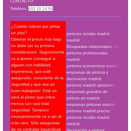
CONTACTO:
Telefono:
603 16 14 64
¿Cuánto cobran por pintar
¿Pue
un piso?
pintores nicolás madrid
reco
Obtener el precio más bajo
madrid
qué 
no debe ser su primera
Búsquedas relacionadas con
mejo
consideración. Seguramente
pintores profesionales
nec
va a querer conseguir a
madrid
Un p
alguien con habilidad,
pintores economicos madrid
mant
experiencia, que esté
empresas de pintura y
últi
asegurado, consciente de la
decoracion madrid
técn
seguridad y que sea un
pintores madrid opiniones
sobr
buen trabajador. Esté no
empresas grandes de
sobr
será el pintor que cobre
pintura en madrid
nece
menos con casi total
empresas pintores madrid
supe
seguridad. Tampoco
pintores madrid precios
últi
necesariamente va a ser el
pintores nicolás madrid
expe
más caro. Sólo asegúrese
madrid
Es c
de no contratar basándose
decoración y pintura