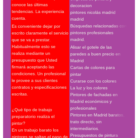
pint
conoce las últimas
decoracion
pint
tendencias. La experiencia
pintores nicolás madrid
madr
cuenta.
madrid
pint
Búsquedas relacionadas con
Es conveniente dejar por
Búsq
pintores profesionales
escrito claramente el servicio
con 
madrid.
que se va a prestar.
madr
Habitualmente esto se
Alisar el gotele de las
empr
realiza mediante un
paredes a buen precio en
pint
presupuesto que Usted
Madrid
pint
firmará aceptando las
Cartas de colores para
pint
condiciones. Un profesional
pintar
madr
le provee a sus clientes
Curarse con los colores
pint
contratos y especificaciones
La luz y los colores
pint
escritas.
Pintores de fachadas en
madr
Madrid económicos y
pint
profesionales
madr
¿Qué tipo de trabajo
Pintores en Madrid baratos,
pint
preparatorio realiza el
trato directo, sin
Búsq
pintor?
intermediarios.
con 
En un trabajo barato los
Presupuestos de pintura
madr
pintores se saltan el paso de