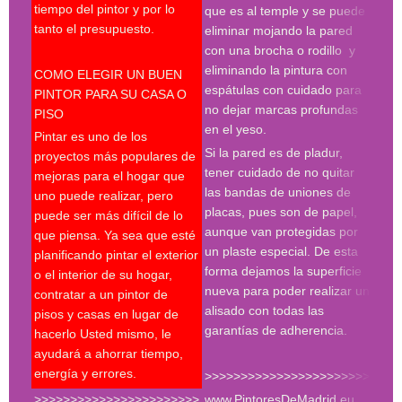
tiempo del pintor y por lo
madr
que es al temple y se puede
tanto el presupuesto.
pint
eliminar mojando la pared
madr
con una brocha o rodillo y
pint
eliminando la pintura con
COMO ELEGIR UN BUEN
deco
espátulas con cuidado para
PINTOR PARA SU CASA O
prof
no dejar marcas profundas
PISO
en el yeso.
Desp
Pintar es uno de los
espá
Si la pared es de pladur,
proyectos más populares de
espe
tener cuidado de no quitar
mejoras para el hogar que
tres
las bandas de uniones de
uno puede realizar, pero
proc
placas, pues son de papel,
puede ser más difícil de lo
hay 
aunque van protegidas por
que piensa. Ya sea que esté
en l
un plaste especial. De esta
planificando pintar el exterior
con 
forma dejamos la superficie
o el interior de su hogar,
roda
nueva para poder realizar un
contratar a un pintor de
plan
alisado con todas las
pisos y casas en lugar de
much
garantías de adherencia.
hacerlo Usted mismo, le
del 
ayudará a ahorrar tiempo,
energía y errores.
>>>>>>>>>>>>>>>>>>>>>>>
>>>>>>>>>>>>>>>>>>>>>>>
www.PintoresDeMadrid.eu
<<<