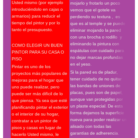
Usted mismo (por ejemplo
empr
mojarlo y frotarlo un poco
introduciéndolo en cajas o
pint
vemos que el gotele va
armarios) para reducir el
pint
perdiendo su textura , es
tiempo del pintor y por lo
madr
que es al temple y se puede
tanto el presupuesto.
pint
eliminar mojando la pared
madr
con una brocha o rodillo y
pint
eliminando la pintura con
COMO ELEGIR UN BUEN
deco
espátulas con cuidado para
PINTOR PARA SU CASA O
prof
no dejar marcas profundas
PISO
en el yeso.
Desp
Pintar es uno de los
espá
Si la pared es de pladur,
proyectos más populares de
espe
tener cuidado de no quitar
mejoras para el hogar que
tres
las bandas de uniones de
uno puede realizar, pero
proc
placas, pues son de papel,
puede ser más difícil de lo
hay 
aunque van protegidas por
que piensa. Ya sea que esté
en l
un plaste especial. De esta
planificando pintar el exterior
con 
forma dejamos la superficie
o el interior de su hogar,
roda
nueva para poder realizar un
contratar a un pintor de
plan
alisado con todas las
pisos y casas en lugar de
much
garantías de adherencia.
hacerlo Usted mismo, le