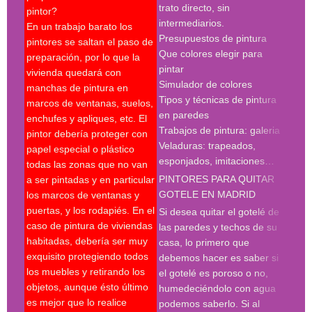
trato directo, sin
Búsq
pintor?
intermediarios.
con 
En un trabajo barato los
Presupuestos de pintura
madr
pintores se saltan el paso de
Que colores elegir para
preparación, por lo que la
pint
pintar
vivienda quedará con
madr
Simulador de colores
manchas de pintura en
empr
Tipos y técnicas de pintura
marcos de ventanas, suelos,
deco
en paredes
enchufes y apliques, etc. El
pint
Trabajos de pintura: galeria
pintor debería proteger con
madr
Veladuras: trapeados,
papel especial o plástico
empr
esponjados, imitaciones…
todas las zonas que no van
pint
PINTORES PARA QUITAR
a ser pintadas y en particular
pint
GOTELE EN MADRID
los marcos de ventanas y
pint
puertas, y los rodapiés. En el
pint
Si desea quitar el gotelé de
caso de pintura de viviendas
madr
las paredes y techos de su
habitadas, debería ser muy
deco
casa, lo primero que
exquisito protegiendo todos
prof
debemos hacer es saber si
los muebles y retirando los
Búsq
el gotelé es poroso o no,
objetos, aunque ésto último
con 
humedeciéndolo con agua
es mejor que lo realice
deco
podemos saberlo. Si al