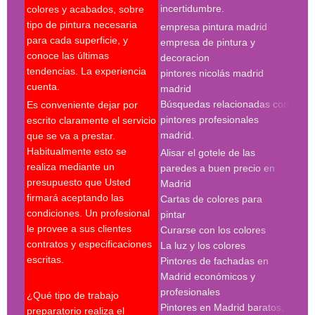
incertidumbre.
colores y acabados, sobre
pint
tipo de pintura necesaria
empresa pintura madrid
madr
para cada superficie, y
empresa de pintura y
pint
conoce las últimas
decoracion
pint
tendencias. La experiencia
pintores nicolás madrid
madr
cuenta.
madrid
pint
Búsquedas relacionadas con
Es conveniente dejar por
Búsq
pintores profesionales
escrito claramente el servicio
con 
madrid.
que se va a prestar.
madr
Habitualmente esto se
Alisar el gotele de las
empr
realiza mediante un
paredes a buen precio en
pint
presupuesto que Usted
Madrid
pint
firmará aceptando las
Cartas de colores para
pint
condiciones. Un profesional
pintar
madr
le provee a sus clientes
Curarse con los colores
pint
contratos y especificaciones
La luz y los colores
pint
escritas.
Pintores de fachadas en
madr
Madrid económicos y
pint
profesionales
madr
¿Qué tipo de trabajo
Pintores en Madrid baratos,
pint
preparatorio realiza el