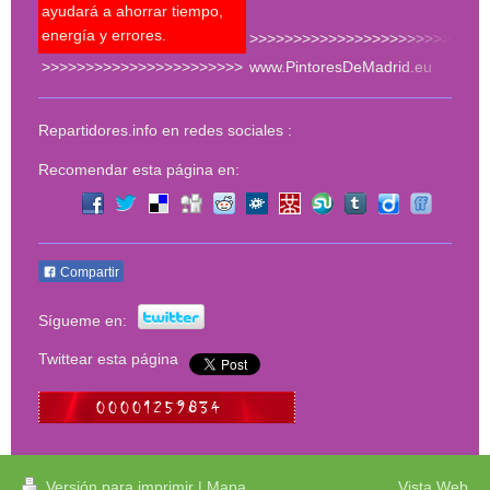
del 
ayudará a ahorrar tiempo,
energía y errores.
>>>>>>>>>>>>>>>>>>>>>>>
>>>>>>>>>>>>>>>>>>>>>>>
www.PintoresDeMadrid.eu
<<<
Repartidores.info en redes sociales :
Recomendar esta página en:
Compartir
Sígueme en:
Twittear esta página
Versión para imprimir
|
Mapa
Vista Web