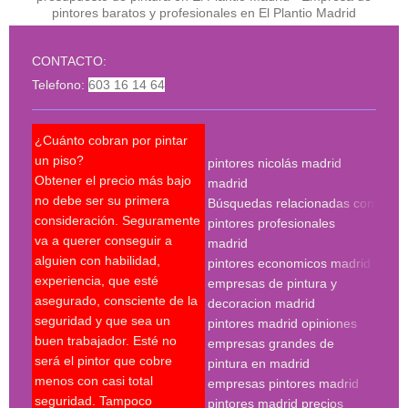
pintores baratos y profesionales en El Plantio Madrid
CONTACTO:
Telefono:
603 16 14 64
¿Cuánto cobran por pintar
¿Pue
un piso?
pintores nicolás madrid
reco
Obtener el precio más bajo
madrid
qué 
no debe ser su primera
Búsquedas relacionadas con
mejo
consideración. Seguramente
pintores profesionales
nec
va a querer conseguir a
madrid
Un p
alguien con habilidad,
pintores economicos madrid
mant
experiencia, que esté
empresas de pintura y
últi
asegurado, consciente de la
decoracion madrid
técn
seguridad y que sea un
pintores madrid opiniones
sobr
buen trabajador. Esté no
empresas grandes de
sobr
será el pintor que cobre
pintura en madrid
nece
menos con casi total
empresas pintores madrid
supe
seguridad. Tampoco
pintores madrid precios
últi